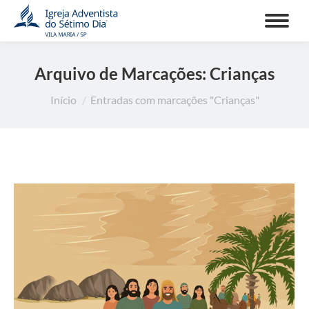
Arquivo de Marcações:
Crianças
Você está aqui:
Início
Entradas com marcações "Crianças"