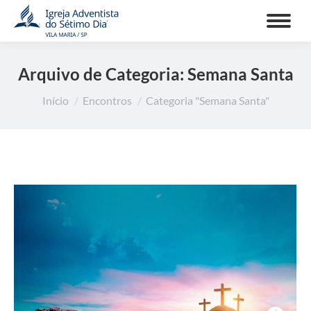
Arquivo de Categoria:
Semana Santa
Você está aqui:
Início
Encontros
Categoria "Semana Santa"