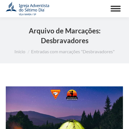
Arquivo de Marcações:
Desbravadores
Você está aqui:
Início
Entradas com marcações "Desbravadores"